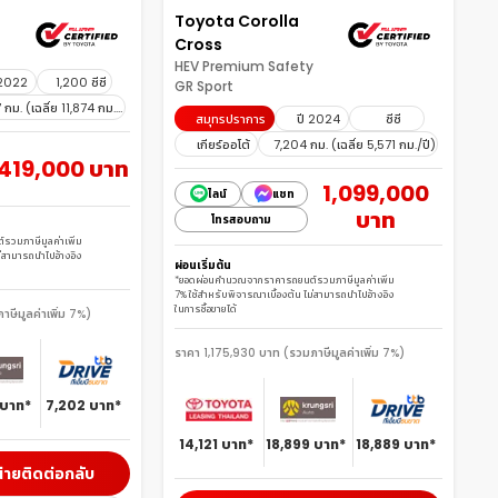
Toyota Corolla
Cross
HEV Premium Safety
 2022
1,200 ซีซี
GR Sport
กม. (เฉลี่ย 11,874 กม./
สมุทรปราการ
ปี 2024
ซีซี
ปี)
เกียร์ออโต้
7,204 กม. (เฉลี่ย 5,571 กม./ปี)
419,000 บาท
1,099,000
ไลน์
แชท
บาท
โทรสอบถาม
มภาษีมูลค่าเพิ่ม 
ม่สามารถนำไปอ้างอิง
ผ่อนเริ่มต้น
*ยอดผ่อนคำนวณจากราคารถยนต์รวมภาษีมูลค่าเพิ่ม 
7% ใช้สำหรับพิจารณาเบื้องต้น ไม่สามารถนำไปอ้างอิง
ในการซื้อขายได้
ีมูลค่าเพิ่ม 7%)
ราคา 1,175,930 บาท (รวมภาษีมูลค่าเพิ่ม 7%)
บาท*
7,202
บาท*
14,121
บาท*
18,899
บาท*
18,889
บาท*
่ายติดต่อกลับ