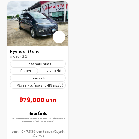
Hyundai Staria
S CBU (2.2)
กรุงเทพมหานคร
ปี 2021
2,200 ซีซี
เกียร์ออโต้
79,799 กม. (เฉลี่ย 16,419 กม./ปี)
979,000 บาท
ผ่อนเริ่มต้น
*ยอดผ่อนคำนวณจากราคารถยนต์รวมภาษีมูลค่าเพิ่ม 7% ใช้สำหรับพิจารณา
เบื้องต้น ไม่สามารถนำไปอ้างอิงในการซื้อขายได้
ราคา 1,047,530 บาท (รวมภาษีมูลค่า
เพิ่ม 7%)