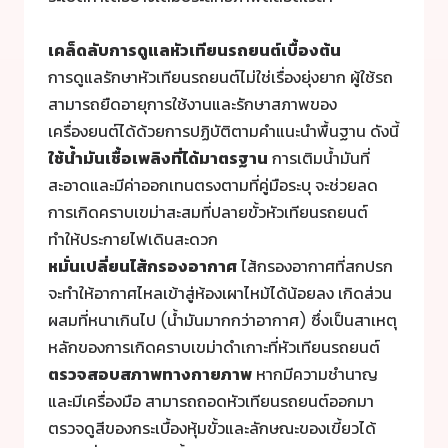
เคล็ดลับการดูแล
หัวเทียนรถยนต์
เบื้องต้น
การดูแลรักษาหัวเทียนรถยนต์ไม่ใช่เรื่องยุ่งยาก ผู้ใช้รถ
สามารถยืดอายุการใช้งานและรักษาสภาพของ
เครื่องยนต์ได้ด้วยการปฏิบัติตามคำแนะนำพื้นฐาน ดังนี้
ใช้น้ำมันเชื้อเพลิงที่ได้มาตรฐาน
การเติมน้ำมันที่
สะอาดและมีค่าออกเทนตรงตามที่คู่มือระบุ จะช่วยลด
การเกิดคราบเขม่าสะสมที่ปลายขั้วหัวเทียนรถยนต์
ทำให้ประกายไฟเดินสะดวก
หมั่นเปลี่ยนไส้กรองอากาศ
ไส้กรองอากาศที่สกปรก
จะทำให้อากาศไหลเข้าสู่ห้องเผาไหม้ได้น้อยลง เกิดส่วน
ผสมที่หนาเกินไป (น้ำมันมากกว่าอากาศ) ซึ่งเป็นสาเหตุ
หลักของการเกิดคราบเขม่าดำเกาะที่หัวเทียนรถยนต์
ตรวจสอบสภาพทางกายภาพ
หากมีความชำนาญ
และมีเครื่องมือ สามารถถอดหัวเทียนรถยนต์ออกมา
ตรวจดูสีของกระเบื้องหุ้มขั้วและลักษณะของเขี้ยวได้