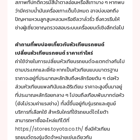
สภาพที่ปกติควรมีสีน้ำตาลอ่อนหรือสีเทาบาง ๆ หากพบ
ว่ามีคราบน้ำมันเครื่องเกาะเต็มไปหมด อาจบ่งบอกถึง
ปัญหาแหวนลูกสูบหลวมหรือซีลวาล์วรั่ว ซึ่งควรรีบให้
ช่างผู้เชี่ยวชาญตรวจสอบระบบเครื่องยนต์เชิงลึกต่อไป
คำถามที่พบบ่อยเกี่ยวกับ
หัวเทียนรถยนต์
เปลี่ยน
หัวเทียนรถยนต์
ราคาเท่าไหร่
ค่าใช้จ่ายในการเปลี่ยนหัวเทียนรถยนต์จะแตกต่างกันไป
ตามประเภทและยี่ห้อ หากเป็นหัวเทียนแบบมาตรฐาน
ราคาจะอยู่ที่ประมาณหลักสิบถึงหลักร้อยต้น ๆ ต่อหัว
ส่วนหัวเทียนแพลทินัมและอิริเดียม ราคาจะสูงขึ้นมาอยู่
ที่ประมาณหลักร้อยกลาง ๆ ไปจนถึงเกือบพันบาทต่อหัว
(ยังไม่รวมค่าแรงช่าง) ทั้งนี้ขึ้นอยู่กับรุ่นรถและศูนย์
บริการที่เลือกใช้ สำหรับใครที่ใช้รถยนต์โตโยต้า
สามารถหาซื้ออะไหล่แท้ได้ที่
https://stores.toyota.co.th/ ซึ่งมีหัวเทียน
รถยนต์ตรงรุ่นจัดจำหน่ายเช่นเดียวกัน