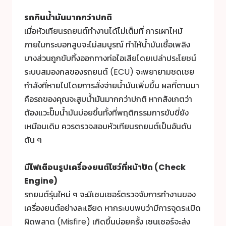
รถกินน้ำมันมากกว่าปกติ
เมื่อหัวเทียนรถยนต์ทำงานได้ไม่เต็มที่ การเผาไหม้
ภายในกระบอกสูบจะไม่สมบูรณ์ ทำให้น้ำมันเชื้อเพลิง
บางส่วนถูกขับทิ้งออกทางท่อไอเสียโดยเปล่าประโยชน์
ระบบสมองกลของรถยนต์ (ECU) จะพยายามชดเชย
กำลังที่หายไปโดยการสั่งจ่ายน้ำมันเพิ่มขึ้น ผลที่ตามมา
คือรถของคุณจะสูบน้ำมันมากกว่าปกติ หากสังเกตว่า
ต้องแวะปั๊มน้ำมันบ่อยขึ้นทั้งที่พฤติกรรมการขับขี่ยัง
เหมือนเดิม ควรตรวจสอบหัวเทียนรถยนต์เป็นอันดับ
ต้น ๆ
มีไฟเตือนรูปเครื่องยนต์โชว์ที่หน้าปัด (Check
Engine)
รถยนต์รุ่นใหม่ ๆ จะมีเซนเซอร์ตรวจจับการทำงานของ
เครื่องยนต์อย่างละเอียด หากระบบพบว่ามีการจุดระเบิด
ผิดพลาด (Misfire) เกิดขึ้นบ่อยครั้ง เซนเซอร์จะส่ง