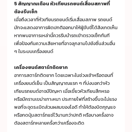
5 สัญญาณเตือน
หัวเทียนรถยนต์
เสื่อมสภาพที่
ต้องรีบเช็ก
เมื่อถึงเวลาที่หัวเทียนรถยนต์เริ่มเสื่อมสภาพ รถยนต์
มักจะแสดงอาการผิดปกติออกมาให้ผู้ขับขี่ได้สังเกตเห็น
หากพบอาการเหล่านี้ควรรีบนำรถเข้าตรวจเช็กทันที
เพื่อป้องกันความเสียหายที่อาจลุกลามไปยังชิ้นส่วนอื่น
ๆ ในระบบเครื่องยนต์
เครื่องยนต์สตาร์ทติดยาก
อาการสตาร์ทติดยาก โดยเฉพาะในช่วงเช้าหรือตอนที่
เครื่องยนต์เย็น เป็นสัญญาณแรก ๆ ที่บ่งบอกว่าหัว
เทียนรถยนต์อาจมีปัญหา เมื่อเขี้ยวหัวเทียนสึกหรอ
หรือมีคราบเขม่าเกาะหนา ประกายไฟที่สร้างขึ้นจะไม่แรง
พอที่จะจุดระเบิดส่วนผสมของไอดี ทำให้ต้องบิดกุญแจ
หรือกดปุ่มสตาร์ทแช่ไว้นานกว่าปกติ หรือบางครั้งอาจ
ต้องสตาร์ทหลายครั้งกว่าเครื่องจะติด