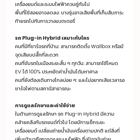
เครื่องยนต์และระบบไฟฟ้าควบคู่กันไป
พื้นที่ใช้สอยอาจลดลง: บางรุ่นอาจเสียพื้นที่เก็บสัมภาระ
ท้ายรถไปกับการวางแบตเตอรี่
รถ
Plug-in Hybrid
เหมาะกับใคร
คนที่มีที่ชาร์จรถที่บ้าน: สามารถติดตั้ง Wallbox หรือมี
จุดเสียบปลั๊กที่สะดวก
คนที่ขับรถในเมืองระยะสั้น ๆ ทุกวัน: สามารถใช้โหมด
EV ได้ 100% ประหยัดค่าน้ำมันได้มหาศาล
คนที่ยังต้องเดินทางไกลบ่อย ๆ: และไม่อยากเสียเวลารอ
ชาร์จไฟตามสถานีสาธารณะ
การดูแลรักษาและค่าใช้จ่าย
ในด้านการดูแลรักษา รถ Plug-in Hybrid มีความ
คล้ายคลึงกับรถยนต์ทั่วไป โดยมีการเช็กระยะ
เครื่องยนต์ เปลี่ยนถ่ายน้ำมันเครื่องตามปกติ แต่สิ่งที่
เพิ่มเข้ามาคือการดูแลระบบไฟฟ้า ซึ่งปัจจุบันค่าย