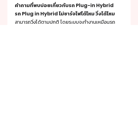
คำถามที่พบบ่อยเกี่ยวกับรถ
Plug-in Hybrid
รถ Plug in Hybrid ไม่ชาร์จไฟได้ไหม วิ่งได้ไหม
สามารถวิ่งได้ตามปกติ โดยระบบจะทำงานเหมือนรถ
Hybrid (HEV) ทั่วไป คือใช้เครื่องยนต์เป็นหลักและ
ชาร์จไฟกลับขณะเบรกหรือถอนคันเร่ง แต่จะไม่ได้ความ
ประหยัดสูงสุดและสมรรถนะเต็มที่เท่ากับการเสียบปลั๊ก
ชาร์จไฟให้เต็ม
Plug in Hybrid วิ่งไฟฟ้าล้วนได้ไกลแค่ไหน
โดยเฉลี่ยรถ Plug-in Hybrid ในปัจจุบันสามารถวิ่ง
ด้วยไฟฟ้าล้วน (EV Mode) ได้ระยะทางประมาณ 40-
100 กิโลเมตร ต่อการชาร์จ 1 ครั้ง ซึ่งระยะทางจะขึ้นอยู่
กับรุ่นรถ ขนาดความจุของแบตเตอรี่ และพฤติกรรม
การขับขี่
ค่าบำรุงรักษา Plug in Hybrid แพงกว่ารถปกติ