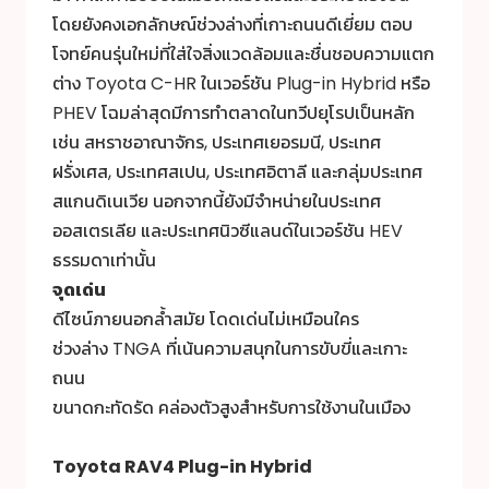
โดยยังคงเอกลักษณ์ช่วงล่างที่เกาะถนนดีเยี่ยม ตอบ
โจทย์คนรุ่นใหม่ที่ใส่ใจสิ่งแวดล้อมและชื่นชอบความแตก
ต่าง Toyota C-HR ในเวอร์ชัน Plug-in Hybrid หรือ
PHEV โฉมล่าสุดมีการทำตลาดในทวีปยุโรปเป็นหลัก
เช่น สหราชอาณาจักร, ประเทศเยอรมนี, ประเทศ
ฝรั่งเศส, ประเทศสเปน, ประเทศอิตาลี และกลุ่มประเทศ
สแกนดิเนเวีย นอกจากนี้ยังมีจำหน่ายในประเทศ
ออสเตรเลีย และประเทศนิวซีแลนด์ในเวอร์ชัน HEV
ธรรมดาเท่านั้น
จุดเด่น
ดีไซน์ภายนอกล้ำสมัย โดดเด่นไม่เหมือนใคร
ช่วงล่าง TNGA ที่เน้นความสนุกในการขับขี่และเกาะ
ถนน
ขนาดกะทัดรัด คล่องตัวสูงสำหรับการใช้งานในเมือง
Toyota RAV4
Plug-in Hybrid