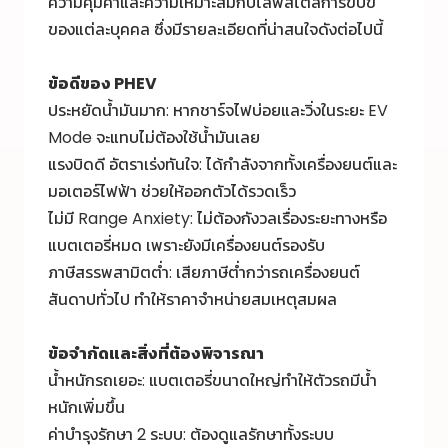
ความคุ้มค่าและความเหมาะสมกับไลฟ์สไตล์การขับขี่
ของแต่ละบุคคล ซึ่งมีรายละเอียดที่น่าสนใจดังต่อไปนี้
ข้อดีของ PHEV
ประหยัดน้ำมันมาก: หากชาร์จไฟบ่อยและวิ่งในระยะ EV
Mode จะแทบไม่ต้องใช้น้ำมันเลย
แรงบิดดี อัตราเร่งทันใจ: ได้กำลังจากทั้งเครื่องยนต์และ
มอเตอร์ไฟฟ้า ช่วยให้ออกตัวได้รวดเร็ว
ไม่มี Range Anxiety: ไม่ต้องกังวลเรื่องระยะทางหรือ
แบตเตอรี่หมด เพราะยังมีเครื่องยนต์รองรับ
ภาษีสรรพสามิตต่ำ: เสียภาษีต่ำกว่ารถเครื่องยนต์
สันดาปทั่วไป ทำให้ราคาจำหน่ายสมเหตุสมผล
ข้อจำกัดและสิ่งที่ต้องพิจารณา
น้ำหนักรถเยอะ: แบตเตอรี่ขนาดใหญ่ทำให้ตัวรถมีน้ำ
หนักเพิ่มขึ้น
ค่าบำรุงรักษา 2 ระบบ: ต้องดูแลรักษาทั้งระบบ