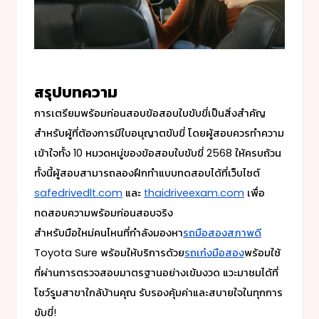
สรุปบทความ
การเตรียมพร้อมก่อนสอบ
ข้อสอบใบขับขี่
เป็นสิ่งสำคัญ
สำหรับผู้ที่ต้องการมีใบอนุญาตขับขี่ โดยผู้สอบควรทำความ
เข้าใจทั้ง 10 หมวดหมู่ของ
ข้อสอบใบขับขี่ 2568
ให้ครบถ้วน
ทั้งนี้ผู้สอบสามารถลองฝึกทำแบบทดสอบได้ที่เว็บไซต์
safedrivedlt.com
และ
thaidriveexam.com
เพื่อ
ทดสอบความพร้อมก่อนสอบจริง
สำหรับมือใหม่คนไหนที่กำลังมองหา
รถมือสองสภาพดี
Toyota Sure พร้อมให้บริการด้วย
รถเก๋งมือสอง
พร้อมใช้
ที่ผ่านการตรวจสอบมาตรฐานอย่างเข้มงวด แวะมาชมได้ที่
โชว์รูมสาขาใกล้บ้านคุณ รับรองคุ้มค่าและสบายใจในทุกการ
ขับขี่!