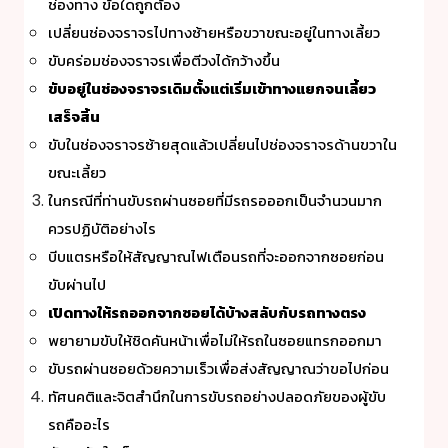
ช่องทาง ข้อใดถูกต้อง
เปลี่ยนช่องจราจรไปทางซ้ายหรือขวาขณะอยู่ในทางเลี้ยว
ขับคร่อมช่องจราจรเพื่อตีวงได้กว้างขึ้น
ขับอยู่ในช่องจราจรเดิมตั้งแต่เริ่มเข้าทางแยกจนเลี้ยว
เสร็จสิ้น
ขับในช่องจราจรซ้ายสุดแล้วเปลี่ยนไปช่องจราจรด้านขวาใน
ขณะเลี้ยว
ในกรณีที่ท่านขับรถผ่านซอยที่มีรถรอออกเป็นจำนวนมาก
ควรปฏิบัติอย่างไร
บีบแตรหรือให้สัญญาณไฟเตือนรถที่จะออกจากซอยก่อน
ขับผ่านไป
เปิดทางให้รถออกจากซอยได้บ้างสลับกับรถทางตรง
พยายามขับให้ชิดคันหน้าเพื่อไม่ให้รถในซอยแทรกออกมา
ขับรถผ่านซอยด้วยความเร็วเพื่อส่งสัญญาณว่าขอไปก่อน
ทัศนคติและจิตสำนึกในการขับรถอย่างปลอดภัยของผู้ขับ
รถคืออะไร