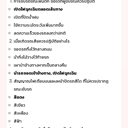
การขับรถขณะฝนตก ข้อใดที่ผู้ขับขี่ไม่ควรปฏิบัติ
เปิดไฟฉุกเฉินตลอดเส้นทาง
เปิดที่ปัดน้ำฝน
ใช้ความระมัดระวังเพิ่มมากขึ้น
ลดความเร็วของรถลงกว่าปกติ
เมื่อเกิดรถเสียควรปฏิบัติอย่างไร
จอดรถทิ้งไว้กลางถนน
นำกิ่งไม้วางไว้ท้ายรถ
เผาป่าข้างทางหากเป็นกลางคืน
นำรถจอดเข้าข้างทาง, เปิดไฟฉุกเฉิน
สัญญาณไฟเตือนบนแผงหน้าปัดรถสีใด ที่ไม่ควรปรากฏ
ขณะขับรถ
สีแดง
สีเขียว
สีเหลือง
สีฟ้า