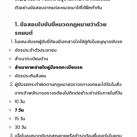
ตัวอย่างข้อสอบจากแต่ละหมวดมาให้ได้ฝึกทำกัน
1. ข้อสอบใบขับขี่หมวดกฎหมายว่าด้วย
รถยนต์
ในขณะขับรถผู้ขับขี่ต้องมีเอกสารใดใช้คู่กับใบอนุญาตขับรถ
บัตรประจำตัวประชาชน
สำเนาทะเบียนบ้าน
สำเนาภาพถ่ายใบคู่มือจดทะเบียนรถ
บัตรประกันสังคม
ผู้ขับรถกระทำผิดตามกฎหมายจราจรทางบกและได้รับใบสั่ง
จากเจ้าพนักงานจราจรต้องไปติดต่อชำระค่าปรับภายในกี่วัน
10 วัน
7 วัน
15 วัน
30 วัน
เมื่อใบอนุญาตขับรถสูญหายหรือชำรุดต้องยื่นขอรับใบแทน