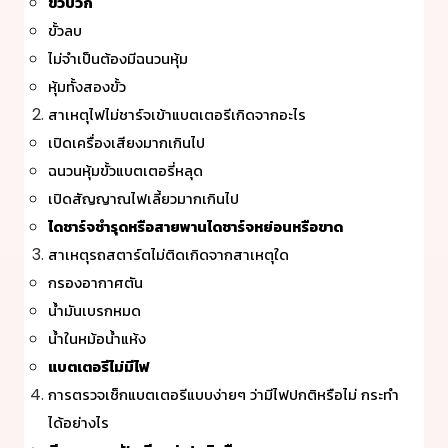
ขั้วบวก
ขั้วลบ
ไม่จำเป็นต้องมีฉนวนหุ้ม
หุ้มทั้งสองขั้ว
สาเหตุไฟไม่ชาร์จเข้าแบตเตอรีเกิดจากอะไร
เปิดเครื่องเสียงมากเกินไป
ฉนวนหุ้มขั้วแบตเตอรี่หลุด
เปิดสัญญาณไฟเลี้ยวมากเกินไป
ไดชาร์จชำรุดหรือสายพานไดชาร์จหย่อนหรือขาด
สาเหตุรถสตาร์ตไม่ติดเกิดจากสาเหตุใด
กรองอากาศตัน
น้ำมันเบรกหมด
น้ำในหม้อน้ำแห้ง
แบตเตอรีไม่มีไฟ
การตรวจเช็กแบตเตอรีแบบง่ายๆ ว่ามีไฟปกติหรือไม่ กระทำ
ได้อย่างไร