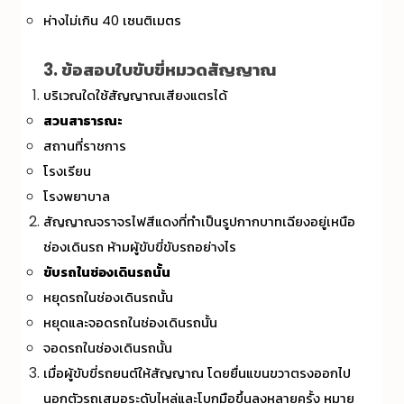
ห่างไม่เกิน 40 เซนติเมตร
3. ข้อสอบใบขับขี่หมวดสัญญาณ
บริเวณใดใช้สัญญาณเสียงแตรได้
สวนสาธารณะ
สถานที่ราชการ
โรงเรียน
โรงพยาบาล
สัญญาณจราจรไฟสีแดงที่ทำเป็นรูปกากบาทเฉียงอยู่เหนือ
ช่องเดินรถ ห้ามผู้ขับขี่ขับรถอย่างไร
ขับรถในช่องเดินรถนั้น
หยุดรถในช่องเดินรถนั้น
หยุดและจอดรถในช่องเดินรถนั้น
จอดรถในช่องเดินรถนั้น
เมื่อผู้ขับขี่รถยนต์ให้สัญญาณ โดยยื่นแขนขวาตรงออกไป
นอกตัวรถเสมอระดับไหล่และโบกมือขึ้นลงหลายครั้ง หมาย