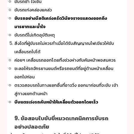
ขับรถช้า ใจเย็น
ขับรถเก่งคล่องแคล่ว
ขับรถอย่างมีสติเคร่งครัดวินัยจราจรแสดงออกถึง
มารยาทและน้ำใจ
ขับรถดีไม่เกิดอุบัติเหตุ
สิ่งใดที่ผู้ขับรถไม่ควรทำเมื่อได้รับสัญญาณไฟเขียวให้ขับ
เคลื่อนรถไปได้
ค่อยๆ เคลื่อนรถออกโดยทิ้งช่วงห่างกับคันหน้าพอสมควร
ชะลอให้รถจักรยานยนต์หรือรถยนต์ที่อยู่ด้านหน้าเคลื่อน
ออกไปก่อน
ตรวจสอบรถในทางแยกอื่นที่อาจวิ่ง ออกมาก่อนที่จะขับ เข้า
สู่ทางแยกด้านหน้า
บีบแตรเร่งรถคันหน้าให้เคลื่อนตัวออกโดยเร็ว
9. ข้อสอบใบขับขี่หมวดเทคนิคการขับรถ
อย่างปลอดภัย