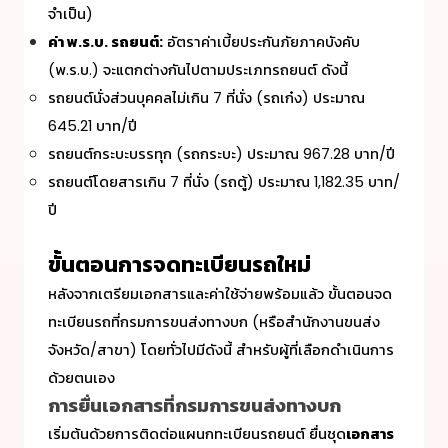
จำเป็น)
ค่า พ.ร.บ. รถยนต์:
อัตราค่าเบี้ยประกันภัยภาคบังคับ
(พ.ร.บ.) จะแตกต่างกันไปตามประเภทรถยนต์ ดังนี้
รถยนต์นั่งส่วนบุคคลไม่เกิน 7 ที่นั่ง (รถเก๋ง) ประมาณ
645.21 บาท/ปี
รถยนต์กระบะบรรทุก (รถกระบะ) ประมาณ 967.28 บาท/ปี
รถยนต์โดยสารเกิน 7 ที่นั่ง (รถตู้) ประมาณ 1,182.35 บาท/
ปี
ขั้นตอนการ
จดทะเบียนรถใหม่
หลังจากเตรียมเอกสารและค่าใช้จ่ายพร้อมแล้ว ขั้นตอนจด
ทะเบียนรถที่กรมการขนส่งทางบก (หรือสำนักงานขนส่ง
จังหวัด/สาขา) โดยทั่วไปมีดังนี้ สำหรับผู้ที่เลือกดำเนินการ
ด้วยตนเอง
การยื่นเอกสารที่กรมการขนส่งทางบก
เริ่มต้นด้วยการติดต่อแผนกทะเบียนรถยนต์ ยื่นชุด
เอกสาร