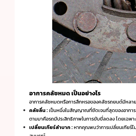
อาการคลัชหมด เป็นอย่างไร
อาการคลัชหมดหรือการสึกหรอของคลัชรถยนต์มีหลายลั
คลัชลื่น :
เป็นหนึ่งในสัญญาณที่ชัดเจนที่สุดของอาการคล
ตามมาคือรถมีประสิทธิภาพในการขับขี่ลดลง โดยเฉพาะเมื
เปลี่ยนเกียร์ลำบาก :
หากคุณพบว่าการเปลี่ยนเกียร์ไม
สมบูรณ์