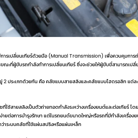
มีการเปลี่ยนเกียร์ด้วยมือ (Manual Transmission) เพื่อควบคุมการถ่า
ี่ผู้ขับรถกำลังทำการเปลี่ยนเกียร์ ซึ่งจะช่วยให้ผู้ขับขี่สามารถเปลี่
ยู่ 2 ประเภทด้วยกัน คือ คลัชแบบสายสลิงและคลัชแบบไฮดรอลิก แต่ล
ี่ใช้สายสลิงเป็นตัวถ่ายทอดกำลังระหว่างเครื่องยนต์และต่อเกียร์ 
และง่ายต่อการบำรุงรักษา แต่ในรถยนต์ขนาดใหญ่หรือรถที่มีกำลังเครื่
่าระบบคลัชที่ใช้แผ่นสปริงหรือแผ่นเหล็ก