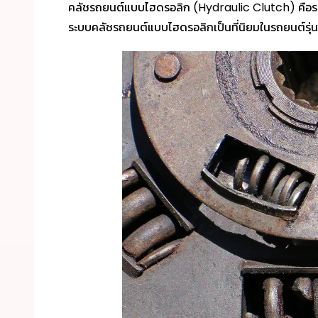
คลัชรถยนต์แบบไฮดรอลิก (Hydraulic Clutch) คือระ
ระบบคลัชรถยนต์แบบไฮดรอลิกเป็นที่นิยมในรถยนต์รุ่นให