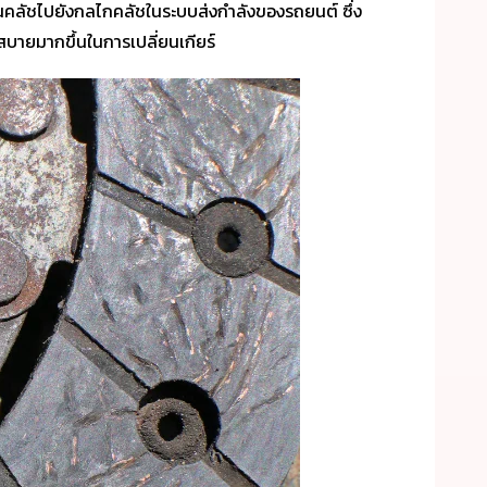
คลัชไปยังกลไกคลัชในระบบส่งกำลังของรถยนต์ ซึ่ง
สบายมากขึ้นในการเปลี่ยนเกียร์