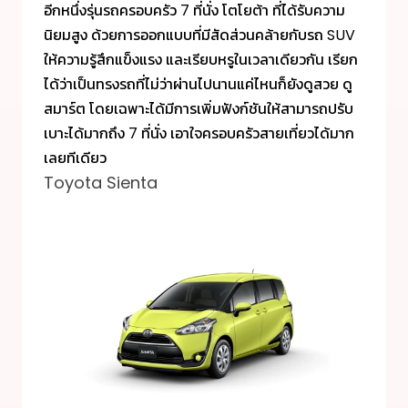
อีกหนึ่งรุ่นรถครอบครัว 7 ที่นั่ง โตโยต้า ที่ได้รับความ
นิยมสูง ด้วยการออกแบบที่มีสัดส่วนคล้ายกับรถ SUV
ให้ความรู้สึกแข็งแรง และเรียบหรูในเวลาเดียวกัน เรียก
ได้ว่าเป็นทรงรถที่ไม่ว่าผ่านไปนานแค่ไหนก็ยังดูสวย ดู
สมาร์ต โดยเฉพาะได้มีการเพิ่มฟังก์ชันให้สามารถปรับ
เบาะได้มากถึง 7 ที่นั่ง เอาใจครอบครัวสายเที่ยวได้มาก
เลยทีเดียว
Toyota Sienta