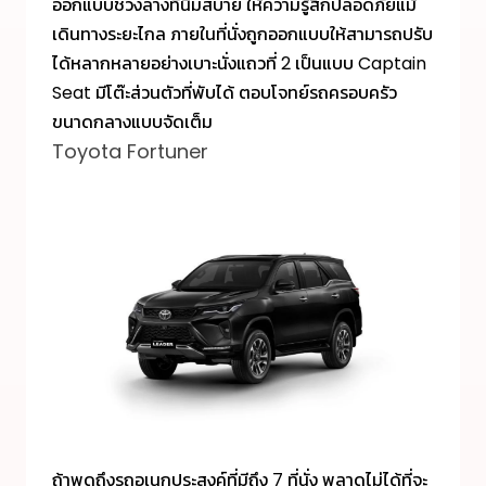
ออกแบบช่วงล่างที่นิ่มสบาย ให้ความรู้สึกปลอดภัยแม้
เดินทางระยะไกล ภายในที่นั่งถูกออกแบบให้สามารถปรับ
ได้หลากหลายอย่างเบาะนั่งแถวที่ 2 เป็นแบบ Captain
Seat มีโต๊ะส่วนตัวที่พับได้ ตอบโจทย์รถครอบครัว
ขนาดกลางแบบจัดเต็ม
Toyota Fortuner
ถ้าพูดถึงรถอเนกประสงค์ที่มีถึง 7 ที่นั่ง พลาดไม่ได้ที่จะ