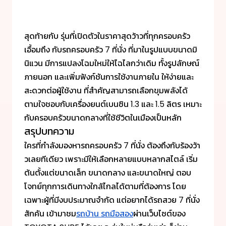
สุดท้ายกับ รุ่นที่เปิดตัวในราคาสุดว้าวที่ทุกครอบครัว
เอื้อมถึง กับรถครอบครัว 7 ที่นั่ง ที่มาในรูปแบบขนาดมิ
นิแวน มีการแปลงโฉมใหม่ให้ไฉไลกว่าเดิม ทั้งรูปลักษณ์
ภายนอก และเพิ่มฟังก์ชันการใช้งานภายใน ให้ง่ายและ
สะดวกต่อผู้ใช้งาน ที่สำคัญสามารถเลือกขุมพลังได้
ตามใจชอบกับเครื่องยนต์เบนซิน 1.3 และ 1.5 ลิตร เหมาะ
กับครอบครัวขนาดกลางที่ใช้ชีวิตในเมืองเป็นหลัก
สรุปบทความ
ใครที่กำลังมองหารถครอบครัว 7 ที่นั่ง ต้องถึงกับร้องว้า
วเลยทีเดียว เพราะมีให้เลือกหลายแบบหลากสไตล์ เริ่ม
ต้นตั้งแต่ขนาดเล็ก ขนาดกลาง และขนาดใหญ่ ตอบ
โจทย์ทุกการเดินทางใกล้ไกลได้ตามที่ต้องการ โดย
เฉพาะผู้ที่มีงบประมาณจำกัด แต่อยากได้รถสวย 7 ที่นั่ง
สักคัน เข้ามาชม
รถบ้าน รถมือสอง
ผ่านเว็บไซต์ของ