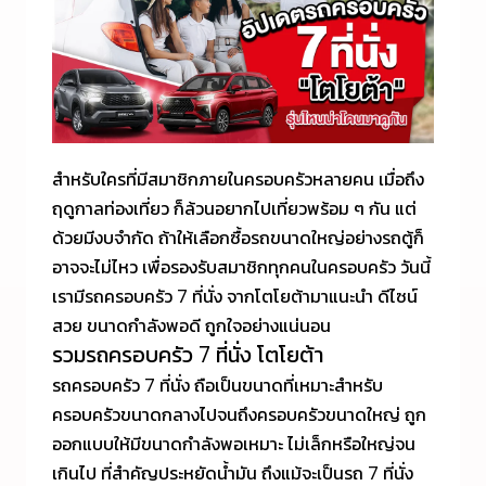
สำหรับใครที่มีสมาชิกภายในครอบครัวหลายคน เมื่อถึง
ฤดูกาลท่องเที่ยว ก็ล้วนอยากไปเที่ยวพร้อม ๆ กัน แต่
ด้วยมีงบจำกัด ถ้าให้เลือกซื้อรถขนาดใหญ่อย่างรถตู้ก็
อาจจะไม่ไหว เพื่อรองรับสมาชิกทุกคนในครอบครัว วันนี้
เรามีรถครอบครัว 7 ที่นั่ง จากโตโยต้ามาแนะนำ ดีไซน์
สวย ขนาดกำลังพอดี ถูกใจอย่างแน่นอน
รวมรถครอบครัว 7 ที่นั่ง โตโยต้า
รถครอบครัว 7 ที่นั่ง ถือเป็นขนาดที่เหมาะสำหรับ
ครอบครัวขนาดกลางไปจนถึงครอบครัวขนาดใหญ่ ถูก
ออกแบบให้มีขนาดกำลังพอเหมาะ ไม่เล็กหรือใหญ่จน
เกินไป ที่สำคัญประหยัดน้ำมัน ถึงแม้จะเป็นรถ 7 ที่นั่ง