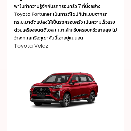
พาไปทำความรู้จักกับรถครอบครัว 7 ที่นั่งอย่าง
Toyota Fortuner เป็นการดีไซน์ที่นำแบบจากรถ
กระบะมาดัดแปลงให้เป็นรถครอบครัว เน้นความเร็วแรง
ด้วยเครื่องยนต์ดีเซล เหมาะสำหรับครอบครัวสายลุย ไม่
ว่าจะทะเลหรือภูเขาคันนี้เอาอยู่แน่นอน
Toyota Veloz