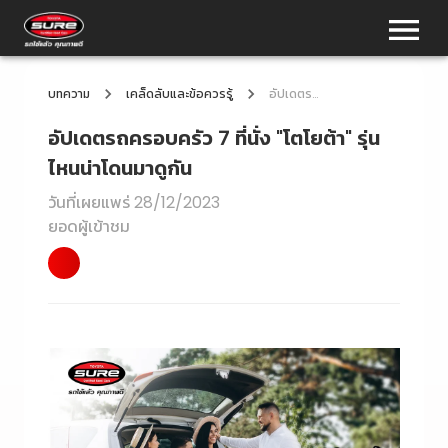
บทความ
เคล็ดลับและข้อควรรู้
อัปเดตรถครอบครัว 7 ที่นั่ง "โตโยต้า" รุ่นไหนน่าโดนมาดูกัน
อัปเดตรถครอบครัว 7 ที่นั่ง "โตโยต้า" รุ่น
ไหนน่าโดนมาดูกัน
วันที่เผยแพร่
28/12/2023
ยอดผู้เข้าชม