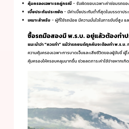
คุ้มครองเฉพาะรถคู่กรณี
- รับผิดชอบเฉพาะค่าซ่อมรถของคู
เบี้ยประกันประหยัด
- มีค่าเบี้ยประกันต่ำที่สุดในบรรดาป
เหมาะสำหรับ
- ผู้ที่ใช้รถน้อย มีความมั่นใจในการขับขี่สู
ซื้อรถมือสอง
มี พ.ร.บ. อยู่แล้ว
ต้องทำป
แนะนำว่า “ควรทำ”
แม้ว่ารถยนต์ทุกคันจะต้องทำ พ.ร.บ.
ความคุ้มครองเฉพาะการบาดเจ็บและเสียชีวิตของผู้ขับขี่ 
คุ้มครองให้ครอบคลุมมากขึ้น ช่วยลดภาระค่าใช้จ่ายหากเกิดอ