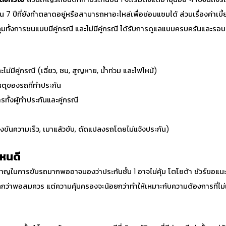
 ปีที่ยังทำตลาดอยู่หรือสามารถหาอะไหล่เพื่อซ่อมแซมได้ ส่วนเรื่องค่าเบี้ยประ
มทั้งการชนแบบมีคู่กรณี และไม่มีคู่กรณี ได้รับการดูแลแบบครบครันและรอ
ะไม่มีคู่กรณี (เฉี่ยว, ชน, สูญหาย, น้ำท่วม และไฟไหม้)
เหตุของรถที่ทำประกัน
รทั้งผู้ทำประกันและคู่กรณี
งขันความเร็ว, เมาแล้วขับ, ดัดแปลงรถโดยไม่แจ้งประกัน)
ไหนดี
ำนาญในการขับรถมากพออาจมองว่าประกันชั้น 1 อาจไม่คุ้ม โตโยต้า ชัวร์ขอแนะ
ที่ถูกกว่าพอสมควร แต่ความคุ้มครองจะน้อยกว่าทำให้เหมาะกับความต้องการที่ไม