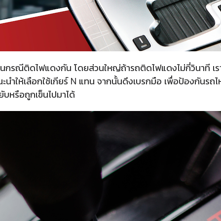
นกรณีติดไฟแดงกัน โดยส่วนใหญ่ถ้ารถติดไฟแดงไม่กี่วินาที เรามัก
ห้เลือกใช้เกียร์ N แทน จากนั้นดึงเบรกมือ เพื่อป้องกันรถไหลโด
ยับหรือถูกเข็นไปมาได้