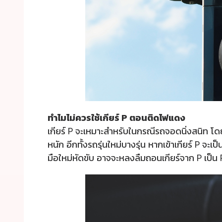
ทำไมไม่ควรใช้เกียร์ P ตอนติดไฟแดง
เกียร์ P จะเหมาะสำหรับในกรณีรถจอดนิ่งสนิท โดยส
หนัก อีกทั้งรถรุ่นใหม่บางรุ่น หากเข้าเกียร์ P จ
มือใหม่หัดขับ อาจจะหลงลืมถอนเกียร์จาก P เป็น