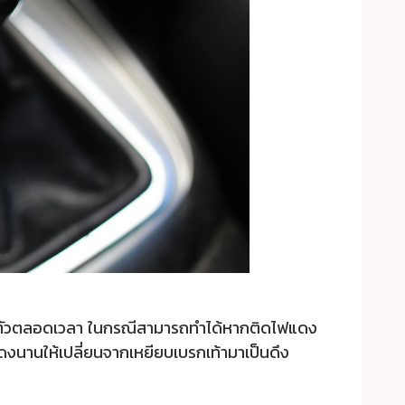
มออกตัวตลอดเวลา ในกรณีสามารถทำได้หากติดไฟแดง
ไฟแดงนานให้เปลี่ยนจากเหยียบเบรกเท้ามาเป็นดึง