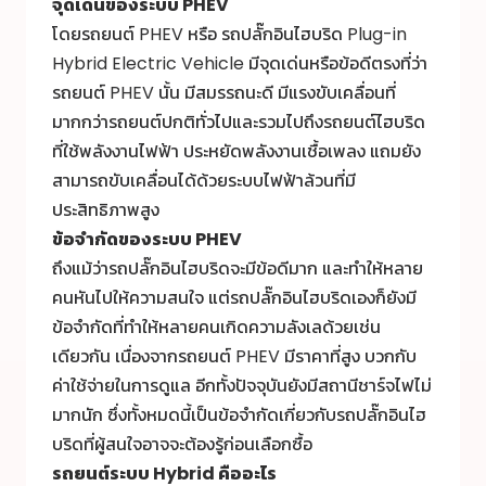
จุดเด่นของระบบ PHEV
โดยรถยนต์ PHEV หรือ รถปลั๊กอินไฮบริด Plug-in
Hybrid Electric Vehicle มีจุดเด่นหรือข้อดีตรงที่ว่า
รถยนต์ PHEV นั้น มีสมรรถนะดี มีแรงขับเคลื่อนที่
มากกว่ารถยนต์ปกติทั่วไปและรวมไปถึงรถยนต์ไฮบริด
ที่ใช้พลังงานไฟฟ้า ประหยัดพลังงานเชื้อเพลง แถมยัง
สามารถขับเคลื่อนได้ด้วยระบบไฟฟ้าล้วนที่มี
ประสิทธิภาพสูง
ข้อจำกัดของระบบ PHEV
ถึงแม้ว่ารถปลั๊กอินไฮบริดจะมีข้อดีมาก และทำให้หลาย
คนหันไปให้ความสนใจ แต่รถปลั๊กอินไฮบริดเองก็ยังมี
ข้อจำกัดที่ทำให้หลายคนเกิดความลังเลด้วยเช่น
เดียวกัน เนื่องจากรถยนต์ PHEV มีราคาที่สูง บวกกับ
ค่าใช้จ่ายในการดูแล อีกทั้งปัจจุบันยังมีสถานีชาร์จไฟไม่
มากนัก ซึ่งทั้งหมดนี้เป็นข้อจำกัดเกี่ยวกับรถปลั๊กอินไฮ
บริดที่ผู้สนใจอาจจะต้องรู้ก่อนเลือกซื้อ
รถยนต์ระบบ Hybrid คืออะไร