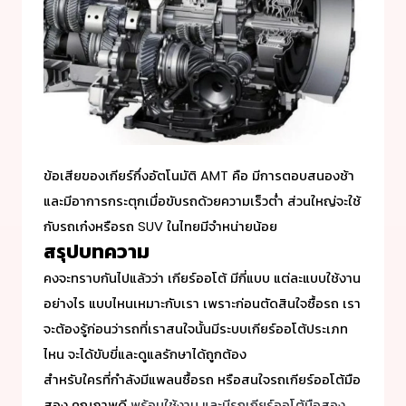
ข้อเสียของเกียร์กึ่งอัตโนมัติ AMT คือ มีการตอบสนองช้า
และมีอาการกระตุกเมื่อขับรถด้วยความเร็วต่ำ ส่วนใหญ่จะใช้
กับรถเก๋งหรือรถ SUV ในไทยมีจำหน่ายน้อย
สรุปบทความ
คงจะทราบกันไปแล้วว่า
เกียร์ออโต้ มีกี่แบบ
แต่ละแบบใช้งาน
อย่างไร แบบไหนเหมาะกับเรา เพราะก่อนตัดสินใจซื้อรถ เรา
จะต้องรู้ก่อนว่ารถที่เราสนใจนั้นมีระบบเกียร์ออโต้ประเภท
ไหน จะได้ขับขี่และดูแลรักษาได้ถูกต้อง
สำหรับใครที่กำลังมีแพลนซื้อรถ หรือสนใจรถเกียร์ออโต้มือ
สอง คุณภาพดี
พร้อมใช้งาน และมีรถเกียร์ออโต้มือสอง