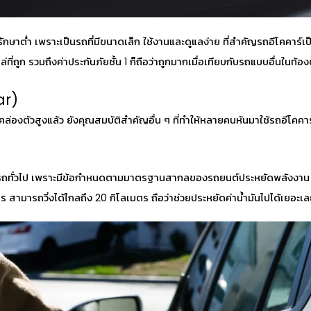
ักษาต่ำ เพราะเป็นรถที่มีขนาดเล็ก ใช้งานและดูแลง่าย ที่สำคัญรถอีโคคาร์เป
่ที่ถูก รวมถึงค่าประกันภัยชั้น 1 ก็ถือว่าถูกมากเมื่อเทียบกับรถแบบอื่นในท
ar)
่องตัวสูงแล้ว ยังคุณสมบัติสำคัญอื่น ๆ ที่ทำให้หลายคนหันมาใช้รถอีโคคาร์
รถทั่วไป เพราะมีข้อกำหนดตามมาตรฐานสากลของรถยนต์ประหยัดพลังงาน โดยม
ตร สามารถวิ่งได้ไกลถึง 20 กิโลเมตร ถือว่าช่วยประหยัดค่าน้ำมันไปได้เยอะเ