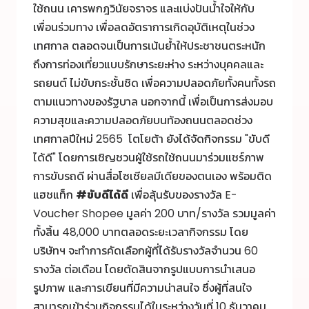
ใช้ถนน เคารพกฎวินัยจราจร และแบ่งปันน้ำใจให้กับ
เพื่อนร่วมทาง เพื่อลดอัตราการเกิดอุบัติเหตุในช่วง
เทศกาล ตลอดจนเป็นการเน้นย้ำให้ประชาชนตระหนัก
ถึงการท่องเที่ยวแบบรักษาระยะห่าง ระหว่างบุคคลและ
รถยนต์ ไม่ขับกระชั้นชิด เพื่อความปลอดภัยทั้งคนทั้งรถ
ตามแนวทางของรัฐบาล นอกจากนี้ เพื่อเป็นการส่งมอบ
ความสุขและความปลอดภัยบนท้องถนนตลอดช่วง
เทศกาลปีใหม่ 2565 โตโยต้า ยังได้จัดกิจกรรม "ขับดี
ได้ดี" โดยการเชิญชวนผู้ใช้รถใช้ถนนมาร่วมแชร์ภาพ
การขับรถดี ผ่านสื่อโซเชียลมีเดียของตนเอง พร้อมติด
แฮชแท็ก
#ขับดีได้ดี
เพื่อลุ้นรับของรางวัล E-
Voucher Shopee มูลค่า 200 บาท/รางวัล รวมมูลค่า
ทั้งสิ้น 48,000 บาทตลอดระยะเวลากิจกรรม โดย
บริษัทฯ จะทำการคัดเลือกผู้ที่ได้รับรางวัลจำนวน 60
รางวัล ต่อเดือน โดยตัดสินจากรูปแบบการนำเสนอ
รูปภาพ และการเขียนที่มีความน่าสนใจ ซึ่งผู้ที่สนใจ
สามารถเข้าร่วมกิจกรรมได้ในระหว่างวันที่ 10 ธันวาคม