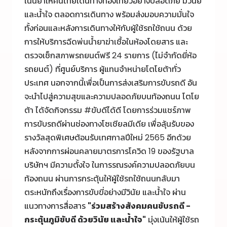
เน้นย้ำให้คนไทยเดินทางท่องเที่ยวอย่างปลอดภัย มีวินัย
และน้ำใจ ตลอดการเดินทาง พร้อมส่งมอบความมั่นใจ
ทั้งก่อนและหลังการเดินทางให้กับผู้ใช้รถใช้ถนน ด้วย
การให้บริการฉีดพ่นน้ำยาฆ่าเชื้อในห้องโดยสาร และ
ตรวจเช็กสภาพรถยนต์ฟรี 24 รายการ (ไม่จำกัดยี่ห้อ
รถยนต์) ที่ศูนย์บริการ ผู้แทนจำหน่ายโตโยต้าทั่ว
ประเทศ นอกจากนี้เพื่อเป็นการส่งเสริมการขับรถดี อัน
จะนำไปสู่ความสุขและความปลอดภัยบนท้องถนน โตโย
ต้า ได้จัดกิจกรรม #ขับดีได้ดี โดยการร่วมแชร์ภาพ
การขับรถดีผ่านช่องทางโซเชียลมีเดีย เพื่อลุ้นรับของ
รางวัลสุดพิเศษต้อนรับเทศกาลปีใหม่ 2565 อีกด้วย
หลังจากการผ่อนคลายมาตรการโควิด 19 ของรัฐบาล
บริษัทฯ มีความตั้งใจ ในการรณรงค์ความปลอดภัยบน
ท้องถนน ผ่านการกระตุ้นให้ผู้ใช้รถใช้ถนนกลับมา
ตระหนักถึงเรื่องการขับขี่อย่างมีวินัย และน้ำใจ ผ่าน
แนวทางการสื่อสาร
"ร่วมสร้างสังคมคนขับรถดี -
กระตุ้นภูมิขับดี ด้วยวินัย และน้ำใจ"
มุ่งเน้นให้ผู้ใช้รถ