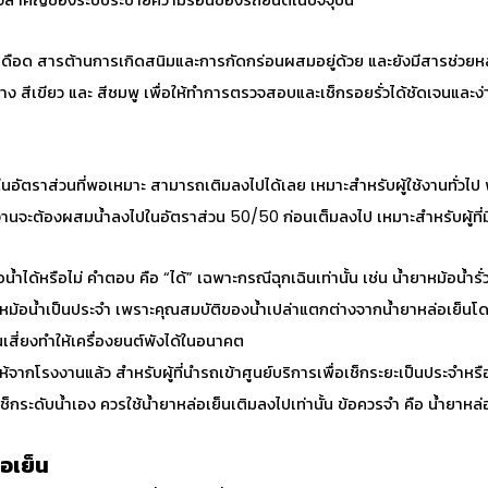
วสำคัญของระบบระบายความร้อนของรถยนต์ในปัจจุบัน
เดือด สารต้านการเกิดสนิมและการกัดกร่อนผสมอยู่ด้วย และยังมีสารช่วยหล่อ
ง สีเขียว และ สีชมพู เพื่อให้ทำการตรวจสอบและเช็กรอยรั่วได้ชัดเจนและง่
้ในอัตราส่วนที่พอเหมาะ สามารถเติมลงไปได้เลย เหมาะสำหรับผู้ใช้งานทั่วไป
้ใช้งานจะต้องผสมน้ำลงไปในอัตราส่วน 50/50 ก่อนเต็มลงไป เหมาะสำหรับผู้ท
น้ำได้หรือไม่
คำตอบ คือ “ได้” เฉพาะกรณีฉุกเฉินเท่านั้น เช่น น้ำยาหม้อน้ำรั
่าในหม้อน้ำเป็นประจำ เพราะคุณสมบัติของน้ำเปล่าแตกต่างจาก
น้ำยาหล่อเย็น
โด
สี่ยงทำให้
เครื่องยนต์พัง
ได้ในอนาคต
ให้จากโรงงานแล้ว สำหรับผู้ที่นำรถเข้าศูนย์บริการเพื่อเช็กระยะเป็นประจ
ช็กระดับน้ำเอง ควรใช้
น้ำยาหล่อเย็น
เติมลงไปเท่านั้น ข้อควรจำ คือ
น้ำยาหล่
อเย็น