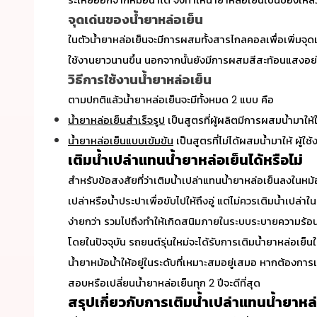
ระเหยออกจากหม้อน้ำได้ จึงทำให้
น้ำยาหล่อเย็น
เป็นของเหล
จุดเด่นของน้ำยาหล่อเย็น
ในตัว
น้ำยาหล่อเย็น
จะมีการผสมทั้งสารไกลคอลเพื่อเพิ่มจุด
ใช้งานยาวนานขึ้น นอกจากนั้นยังมีการผสมสีสะท้อนแสงอย่า
วิธีการใช้งานน้ำยาหล่อเย็น
ตามปกติแล้วน้ำยาหล่อเย็นจะมีทั้งหมด 2 แบบ คือ
น้ำยาหล่อเย็นสำเร็จรูป
เป็นสูตรที่ผู้ผลิตมีการผสมน้ำมาให
น้ำยาหล่อเย็นแบบเข้มข้น
เป็นสูตรที่ไม่ได้ผสมน้ำมาให้ ผู
เติมน้ำเปล่าแทนน้ำยาหล่อเย็นได้หรือไม่
สำหรับข้อสงสัยที่ว่า
เติมน้ำเปล่าแทน
น้ำยาหล่อเย็น
ลงในหม้อ
เปล่าหรือน้ำประปาเพื่อขับไปให้ถึงอู่ แต่ไม่ควรเติมน้ำเปล
ง่ายกว่า รวมไปถึงทำให้เกิดสนิมภายในระบบระบายความร้อนเ
โดยในปัจจุบัน รถยนต์รุ่นใหม่จะได้รับการเติม
น้ำยาหล่อเย็น
น้ำยาหม้อน้ำให้อยู่ในระดับที่เหมาะสมอยู่เสมอ หากต้องการเ
สอบหรือเปลี่ยนน้ำยาหล่อเย็นทุก 2 ปีจะดีที่สุด
สรุปเกี่ยวกับการเติมน้ำเปล่าแทนน้ำยาหล่