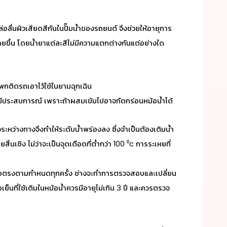
ลื่นผิวเสียดสีกันในปั๊มน้ำของรถยนต์ จึงช่วยให้อายุการ
ายขึ้น โดยน้ำยาแต่ละสีไม่มีความแตกต่างกันแต่อย่างใด
 พกติดรถเอาไว้ใช้ในยามฉุกเฉิน
ี่มีประสบการณ์ เพราะถ้าผสมเข้มไปอาจกัดกร่อนหม้อน้ำได้
่วระหว่างทางจึงทำให้ระดับน้ำพร่องลง ซึ่งจำเป็นต้องเติมน้ำ
ยสิ้นเชิง
ไม่ว่าจะเป็นจุดเดือดที่ต่ำกว่า 100 ⁰c การระเหยที่
ำหรือตรงตามกำหนดทุกครั้ง ช่างจะทำการตรวจสอบและเปลี่ยน
อเย็น
ที่ใช้เติมในหม้อน้ำควรมีอายุไม่เกิน 3 ปี และควรตรวจ