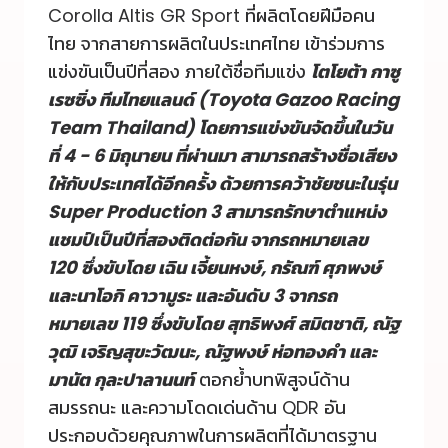
Corolla Altis GR Sport ที่ผลิตโดยฝีมือคน
ไทย จากสายการผลิตในประเทศไทย เข้าร่วมการ
แข่งขันเป็นปีที่สอง ภายใต้ชื่อทีมแข่ง
โตโยต้า กาซู
เรซซิ่ง ทีมไทยแลนด์ (Toyota Gazoo Racing
Team Thailand) โดยการแข่งขันจัดขึ้นในวัน
ที่ 4 - 6 มิถุนายน ที่ผ่านมา สามารถสร้างชื่อเสียง
ให้กับประเทศได้อีกครั้ง ด้วยการคว้าชัยชนะในรุ่น
Super Production 3 สามารถรักษาตำแหน่ง
แชมป์เป็นปีที่สองติดต่อกัน จากรถหมายเลข
120 ซึ่งขับโดย เฉิน เจี้ยนหงษ์, กรัณฑ์ ศุภพงษ์
และนาโอกิ คาวามูระ และอันดับ 3 จากรถ
หมายเลข 119 ซึ่งขับโดย สุทธิพงศ์ สมิตชาติ, ณัฐ
วุฒิ เจริญสุขะวัฒนะ, ณัฐพงษ์ ห่อทองคำ และ
มานัต กุละปาลานนท์
ตอกย้ำบทพิสูจน์ด้าน
สมรรถนะ และความโดดเด่นด้าน QDR อัน
ประกอบด้วยคุณภาพในการผลิตที่ได้มาตรฐาน